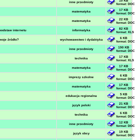
10 KB
inne przedmioty
format: DOC
17 KB
matematyka
format: DOC
22 KB
matematyka
format: DOC
82 KB
podstaw internetu
informatyka
format: XLS
6 KB
woje źródło?
wychowawstwo i dydaktyka
format: DOC
190 KB
inne przedmioty
format: DOC
17 KB
technika
format: XLS
17 KB
matematyka
format: DOC
6 KB
imprezy szkolne
format: DOC
17 KB
matematyka
format: DOC
5 KB
edukacja regionalna
format: DOC
21 KB
język polski
format: DOC
6 KB
technika
format: DOC
12 KB
inne przedmioty
format: DOC
19 KB
język obcy
format: DOC