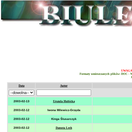
UWAGA!
Formaty umieszczanych plików:
DOC
- 
Data
Autor
2003-02-13
Urszula Hubicka
2003-02-12
Iwona Milewicz-Grzęda
2003-02-12
Kinga Ślusarczyk
2003-02-12
Danuta Lech