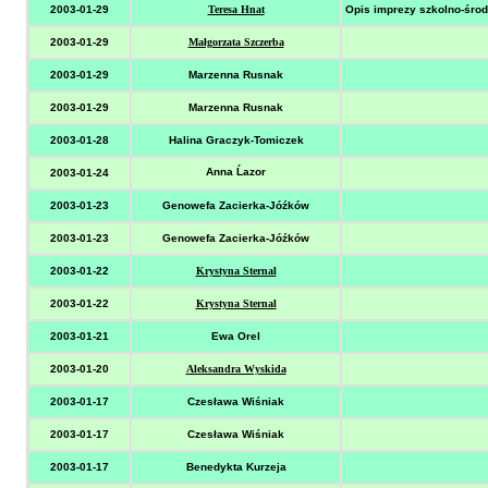
2003-01-29
Teresa Hnat
Opis imprezy szkolno-śro
2003-01-29
Małgorzata Szczerba
2003-01-29
Marzenna Rusnak
2003-01-29
Marzenna Rusnak
2003-01-28
Halina Graczyk-Tomiczek
Anna Ĺazor
2003-01-24
2003-01-23
Genowefa Zacierka-Jóźków
2003-01-23
Genowefa Zacierka-Jóźków
2003-01-22
Krystyna Sternal
2003-01-22
Krystyna Sternal
2003-01-21
Ewa Orel
2003-01-20
Aleksandra Wyskida
2003-01-17
Czesława Wiśniak
2003-01-17
Czesława Wiśniak
2003-01-17
Benedykta Kurzeja