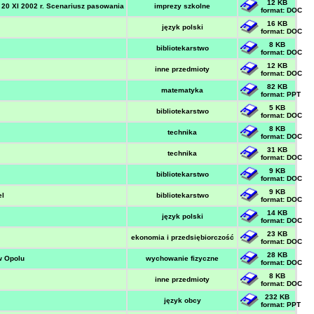
12 KB
20 XI 2002 r. Scenariusz pasowania
imprezy szkolne
format: DOC
16 KB
język polski
format: DOC
8 KB
bibliotekarstwo
format: DOC
12 KB
inne przedmioty
format: DOC
82 KB
matematyka
format: PPT
5 KB
bibliotekarstwo
format: DOC
8 KB
technika
format: DOC
31 KB
technika
format: DOC
9 KB
bibliotekarstwo
format: DOC
9 KB
el
bibliotekarstwo
format: DOC
14 KB
język polski
format: DOC
23 KB
ekonomia i przedsiębiorczość
format: DOC
28 KB
w Opolu
wychowanie fizyczne
format: DOC
8 KB
inne przedmioty
format: DOC
232 KB
język obcy
format: PPT