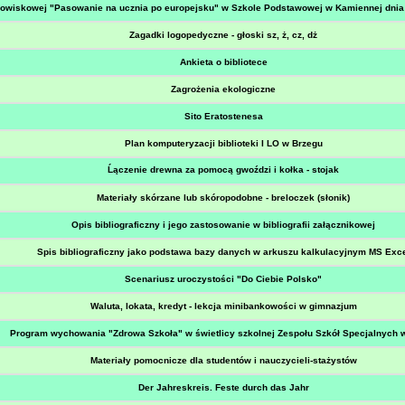
dowiskowej "Pasowanie na ucznia po europejsku" w Szkole Podstawowej w Kamiennej dnia 
Zagadki logopedyczne - głoski sz, ż, cz, dż
Ankieta o bibliotece
Zagrożenia ekologiczne
Sito Eratostenesa
Plan komputeryzacji biblioteki I LO w Brzegu
Ĺączenie drewna za pomocą gwoździ i kołka - stojak
Materiały skórzane lub skóropodobne - breloczek (słonik)
Opis bibliograficzny i jego zastosowanie w bibliografii załącznikowej
Spis bibliograficzny jako podstawa bazy danych w arkuszu kalkulacyjnym MS Exc
Scenariusz uroczystości "Do Ciebie Polsko"
Waluta, lokata, kredyt - lekcja minibankowości w gimnazjum
Program wychowania "Zdrowa Szkoła" w świetlicy szkolnej Zespołu Szkół Specjalnych 
Materiały pomocnicze dla studentów i nauczycieli-stażystów
Der Jahreskreis. Feste durch das Jahr