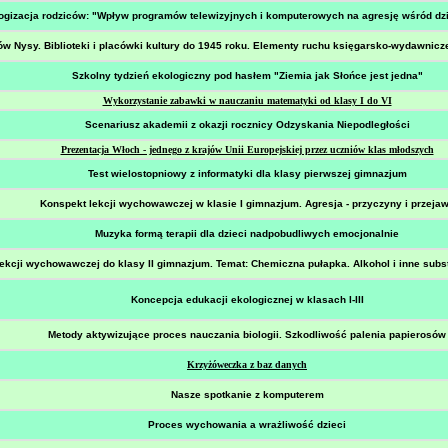
gizacja rodziców: "Wpływ programów telewizyjnych i komputerowych na agresję wśród dzi
jów Nysy. Biblioteki i placówki kultury do 1945 roku. Elementy ruchu księgarsko-wydawnic
Szkolny tydzień ekologiczny pod hasłem "Ziemia jak Słońce jest jedna"
Wykorzystanie zabawki w nauczaniu matematyki od klasy I do VI
Scenariusz akademii z okazji rocznicy Odzyskania Niepodległości
Prezentacja Włoch - jednego z krajów Unii Europejskiej przez uczniów klas młodszych
Test wielostopniowy z informatyki dla klasy pierwszej gimnazjum
Konspekt lekcji wychowawczej w klasie I gimnazjum. Agresja - przyczyny i przeja
Muzyka formą terapii dla dzieci nadpobudliwych emocjonalnie
ekcji wychowawczej do klasy II gimnazjum. Temat: Chemiczna pułapka. Alkohol i inne subs
Koncepcja edukacji ekologicznej w klasach I-III
Metody aktywizujące proces nauczania biologii. Szkodliwość palenia papierosów
Krzyżóweczka z baz danych
Nasze spotkanie z komputerem
Proces wychowania a wrażliwość dzieci