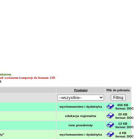
 zmianom.
zed wysłaniem kompresje do formatu
ZIP
.
i
Przedmiot
Plik do pobrania
456 KB
wychowawstwo i dydaktyka
format: DOC
20 KB
edukacja regionalna
format: DOC
13 KB
inne przedmioty
format: DOC
4 KB
ży"
wychowawstwo i dydaktyka
format: DOC