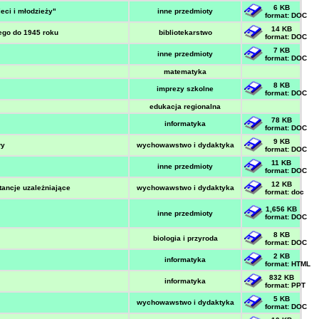
6 KB
eci i młodzieży"
inne przedmioty
format: DOC
14 KB
zego do 1945 roku
bibliotekarstwo
format: DOC
7 KB
inne przedmioty
format: DOC
matematyka
8 KB
imprezy szkolne
format: DOC
edukacja regionalna
78 KB
informatyka
format: DOC
9 KB
wy
wychowawstwo i dydaktyka
format: DOC
11 KB
inne przedmioty
format: DOC
12 KB
tancje uzależniające
wychowawstwo i dydaktyka
format: doc
1,656 KB
inne przedmioty
format: DOC
8 KB
biologia i przyroda
format: DOC
2 KB
informatyka
format: HTML
832 KB
informatyka
format: PPT
5 KB
wychowawstwo i dydaktyka
format: DOC